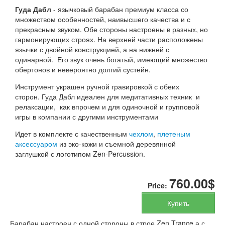
Гуда Дабл
- язычковый барабан премиум класса со
множеством особенностей, наивысшего качества и с
прекрасным звуком. Обе стороны настроены в разных, но
гармонирующих строях. На верхней части расположены
язычки с двойной конструкцией, а на нижней с
одинарной. Его звук очень богатый, имеющий множество
обертонов и невероятно долгий сустейн.
Инструмент украшен ручной гравировкой с обеих
сторон. Гуда Дабл идеален для медитативных техник и
релаксации, как впрочем и для одиночной и групповой
игры в компании с другими инструментами
Идет в комплекте с качественным
чехлом
,
плетеным
аксессуаром
из эко-кожи
и съемной деревянной
заглушкой с логотипом Zen-Percussion.
760.00$
Price:
Купить
Барабан настроен с одной стороны в строе Zen Trance а с