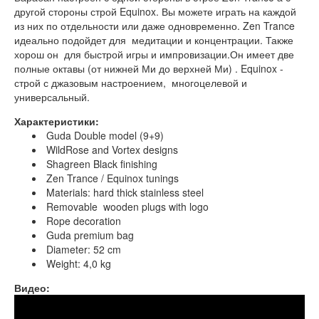
другой стороны строй Equinox. Вы можете играть на каждой
из них по отдельности или даже одновременно. Zen Trance
идеально подойдет для медитации и концентрации. Также
хорош он для быстрой игры и импровизации.Он имеет две
полные октавы (от нижней Ми до верхней Ми) . Equinox -
строй с джазовым настроением, многоцелевой и
универсальный.
Характеристики:
Guda Double model (9+9)
WildRose and Vortex designs
Shagreen Black finishing
Zen Trance / Equinox tunings
Materials: hard thick stainless steel
Removable wooden plugs with logo
Rope decoration
Guda premium bag
Diameter: 52 cm
Weight: 4,0 kg
Видео:
Guda Double. "Zen Trance" scale / "Equinox" scale.