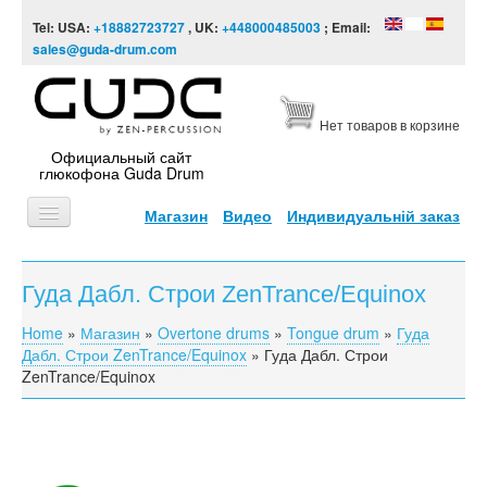
Skip to content
Skip to navigation
Tel: USA:
+18882723727
, UK:
+448000485003
; Email:
sales@guda-drum.com
Нет товаров в корзине
Официальный сайт
глюкофона Guda Drum
Магазин
Видео
Индивидуальній заказ
ГЛАВНАЯ
Гуда Дабл. Строи ZenTrance/Equinox
ТИПЫ
Home
»
Магазин
»
Overtone drums
»
Tongue drum
»
Гуда
You are here
ДИЗАЙНЫ
Дабл. Строи ZenTrance/Equinox
»
Гуда Дабл. Строи
ZenTrance/Equinox
ВИДЕО
ЗВУКОРЯД
ИНФОРМАЦИЯ