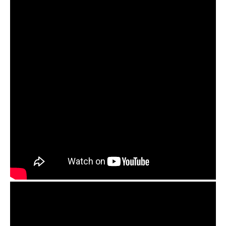
Guda Double. Zen Trance/Equinox scale. Performed
by Anatoliy Gernadenko