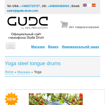
Skip to content
Skip to navigation
Tel: USA:
+18882723727
, UK:
+448000485003
; Email:
sales@guda-drum.com
Нет товаров в корзине
Официальный сайт
глюкофона Guda Drum
Магазин
Видео
Индивидуальній заказ
ГЛАВНАЯ
Yoga steel tongue drums
ТИПЫ
Home
»
Магазин
»
Yoga
You are here
ДИЗАЙНЫ
ВИДЕО
ЗВУКОРЯД
ИНФОРМАЦИЯ