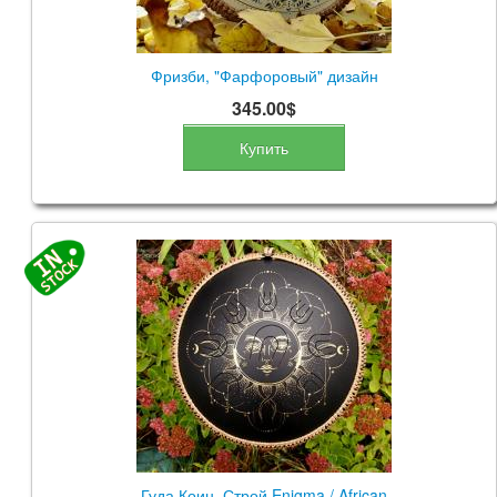
Фризби, "Фарфоровый" дизайн
345.00$
Купить
Гуда Коин, Строй Enigma / African