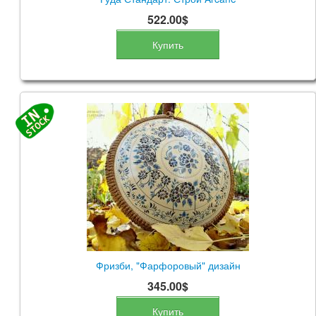
522.00$
Купить
Фризби, "Фарфоровый" дизайн
345.00$
Купить