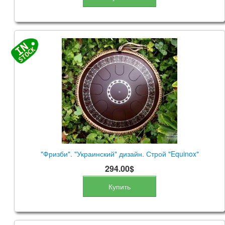
"Фризби". "Украинский" дизайн. Строй "Equinox"
294.00$
Купить