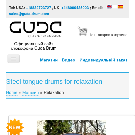
Skip to content
Skip to navigation
Tel: USA:
+18882723727
, UK:
+448000485003
; Email:
sales@guda-drum.com
Нет товаров в корзине
Официальный сайт
глюкофона Guda Drum
Магазин
Видео
Индивидуальній заказ
ГЛАВНАЯ
Steel tongue drums for relaxation
ТИПЫ
Home
»
Магазин
»
Relaxation
You are here
ДИЗАЙНЫ
ВИДЕО
ЗВУКОРЯД
ИНФОРМАЦИЯ