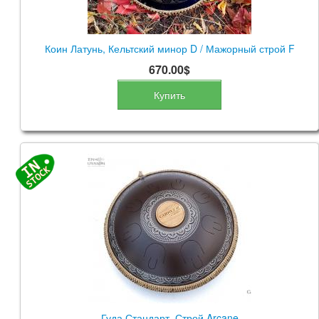
Коин Латунь, Кельтский минор D / Мажорный строй F
670.00$
Купить
Гуда Стандарт. Строй Arcane