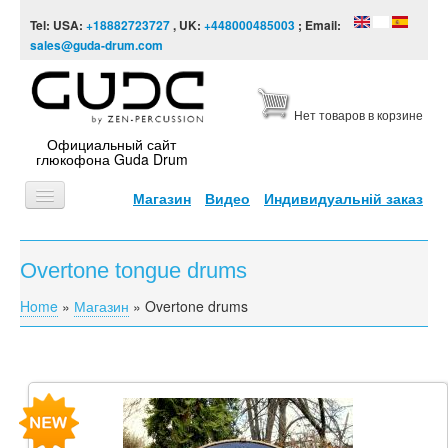
Skip to content
Skip to navigation
Tel: USA:
+18882723727
, UK:
+448000485003
; Email:
sales@guda-drum.com
Нет товаров в корзине
Официальный сайт
глюкофона Guda Drum
Магазин
Видео
Индивидуальній заказ
ГЛАВНАЯ
Overtone tongue drums
ТИПЫ
Home
»
Магазин
»
Overtone drums
You are here
ДИЗАЙНЫ
ВИДЕО
ЗВУКОРЯД
ИНФОРМАЦИЯ