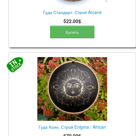
Гуда Стандарт. Строй Arcane
522.00$
Купить
Гуда Коин, Строй Enigma / African
670.00$