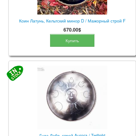
Коин Латунь, Кельтский минор D / Мажорный строй F
670.00$
Купить
Гуда Дабл, строй Aurora / Twilight