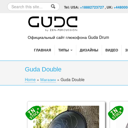
Skip to content
Skip to navigation
Search
Tel: USA:
+18882723727
, UK:
+448000
Search form
Официальный сайт глюкофона Guda Drum
ГЛАВНАЯ
ТИПЫ
ДИЗАЙНЫ
ВИДЕО
З
Guda Double
Home
»
Магазин
»
Guda Double
You are here