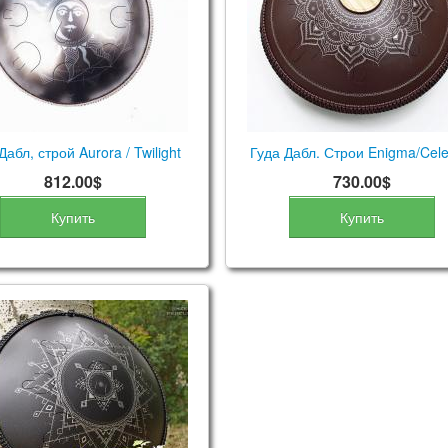
Дабл, строй Aurora / Twilight
Гуда Дабл. Строи Enigma/Celes
812.00$
730.00$
Купить
Купить