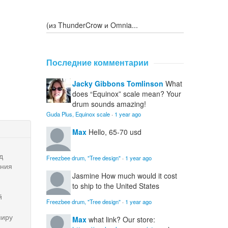
(из ThunderCrow и Omnia...
Последние комментарии
Jacky Gibbons Tomlinson
What
does “Equinox” scale mean? Your
drum sounds amazing!
Guda Plus, Equinox scale
·
1 year ago
Max
Hello, 65-70 usd
д
Freezbee drum, "Tree design"
·
1 year ago
ения
Jasmine
How much would it cost
to ship to the United States
й
Freezbee drum, "Tree design"
·
1 year ago
миру
Max
what link? Our store: