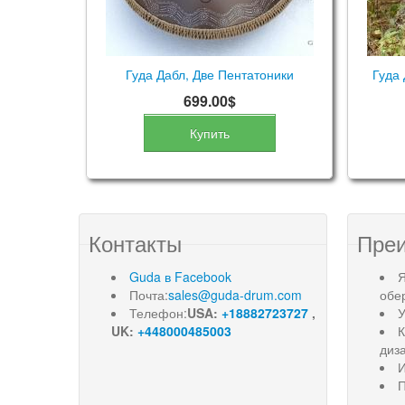
Гуда Дабл, Две Пентатоники
Гуда 
699.00$
Купить
Контакты
Пре
Guda в Facebook
Я
Почта:
sales@guda-drum.com
обе
Телефон:
USA:
+18882723727
,
У
UK:
+448000485003
диз
И