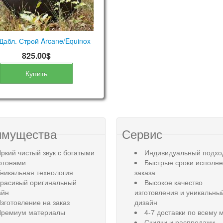
Дабл. Строй Arcane/Equinox
825.00$
Купить
имущества
Сервис
ркий чистый звук с богатыми
Индивидуальный подхо
ртонами
Быстрые сроки исполн
никальная технология
заказа
Красивый оригинальный
Высокое качество
айн
изготовления и уникальны
зготовление на заказ
дизайн
Премиум материалы
4-7 доставки по всему 
Скидки и распродажи