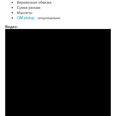
Веревочная обвязка
Сумка-рюкзак
Маллеты
OM pickup
- опционально
Видео:
Iked Thijs Etpison. Handpan cover of #getlucky by
#daftpunk on a Guda Ortus