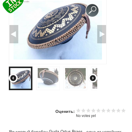
КОНТАКТЫ
ЗАКАЗАТЬ
МАГАЗИН
АКЦИИ
Оценить:
No votes yet
Язычковый барабан Guda Ortus Brass - одна из новейших