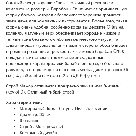
богатый саунд, хорошие "низа", отличный резонанс и
компактные размеры. Барабаны Ortus имеют оригинальную
форму бокала, которая обеспечивает хорошую громкость
звука даже для компактных инструментов. Более того, такая
форма очень удобна, особенно когда вы держите Ortus на
коленях. Латунный верх обеспечивает хорошие низкие и
теплые тона без какого-либо металлического «вкуса», а
алюминиевая «кубковидная» нижняя сторона обеспечивает
огромный резонанс и громкость. Язычковой барабан Ortus
обладает качеством и громкостью звука, которые
превосходят характеристики барабанов гораздо большего
размера, а его размеры и вес очень малы: диаметр всего 35
см (14 дюймов) и вес около 2 кг (4,5-5 фунтов)
Строй Мажор отличается прекрасно звучащими "низами"
(key of D). Отличный гибкий строй
Характеристики:
Материалы: Верх - Латунь, Низ - Алюминий
Диаметр: 35 см
9 язычков
Строй : Мажор(key D)
Кастомный дизайн