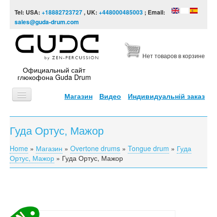
Skip to content
Skip to navigation
Tel: USA:
+18882723727
, UK:
+448000485003
; Email:
sales@guda-drum.com
Нет товаров в корзине
Официальный сайт
глюкофона Guda Drum
Магазин
Видео
Индивидуальній заказ
ГЛАВНАЯ
Гуда Ортус, Мажор
ТИПЫ
Home
»
Магазин
»
Overtone drums
»
Tongue drum
»
Гуда
You are here
ДИЗАЙНЫ
Ортус, Мажор
»
Гуда Ортус, Мажор
ВИДЕО
ЗВУКОРЯД
ИНФОРМАЦИЯ