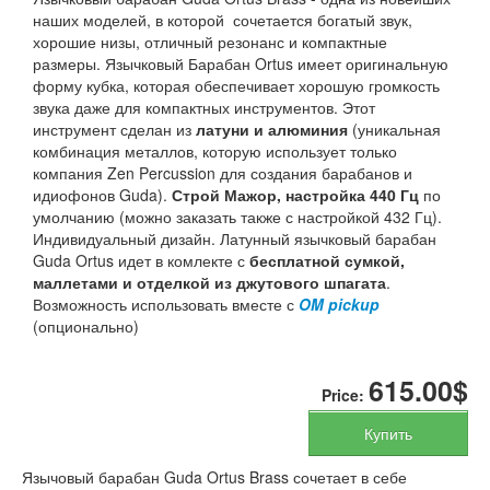
наших моделей, в которой сочетается богатый звук,
хорошие низы, отличный резонанс и компактные
размеры. Язычковый Барабан Ortus имеет оригинальную
форму кубка, которая обеспечивает хорошую громкость
звука даже для компактных инструментов. Этот
инструмент сделан из
латуни и алюминия
(уникальная
комбинация металлов, которую использует только
компания Zen Percussion для создания барабанов и
идиофонов Guda).
Строй Мажор, настройка 440 Гц
по
умолчанию (можно заказать также с настройкой 432 Гц).
Индивидуальный дизайн. Латунный язычковый барабан
Guda Ortus идет в комлекте с
бесплатной сумкой,
маллетами и отделкой из джутового шпагата
.
Возможность использовать вместе с
OM pickup
(опционально)
615.00$
Price:
Купить
Язычовый барабан Guda Ortus Brass сочетает в себе