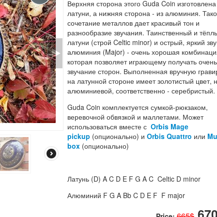
Верхняя сторона этого Guda Coin изготовлена
латуни, а нижняя сторона - из алюминия. Так
сочетание металлов дает красивый тон и
разнообразие звучания. Таинственный и тёплы
латуни (строй Celtic minor) и острый, яркий зву
алюминия (Major) - очень хорошая комбинаци
которая позволяет играющему получать очень
звучание сторон. Выполненная вручную грави
на латунной стороне имеет золотистый цвет, 
алюминиевой, соответственно - серебристый.
Guda Coin комплектуется сумкой-рюкзаком,
веревочной обвязкой и маллетами. Может
использоваться вместе с
Orbis Mage
pickup
(опционально) и
Orbis Quattro
или
Mu
box
(опционально)
Латунь (D) A C D E F G A C Celtic D minor
Алюминий F G A Bb C D E F F major
670
665$
Price: