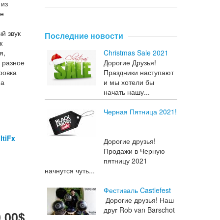
 из
ое
й звук
Последние новости
к
я,
Christmas Sale 2021
 разное
Дорогие Друзья!
ровка
Праздники наступают
на
и мы хотели бы
начать нашу...
Черная Пятница 2021!
ltiFx
Дорогие друзья!
Продажи в Черную
пятницу 2021
начнутся чуть...
Фестиваль Castlefest
Дорогие друзья! Наш
друг Rob van Barschot
.00$