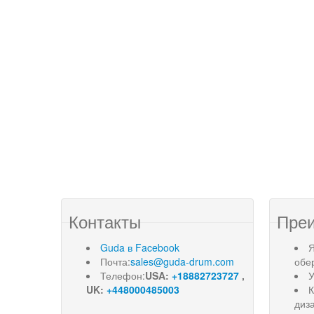
Контакты
Пре
Guda в Facebook
Я
Почта:
sales@guda-drum.com
обе
Телефон:
USA:
+18882723727
,
У
UK:
+448000485003
диз