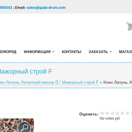
485003
; Email:
sales@guda-drum.com
ВУКОРЯД
ИНФОРМАЦИЯ
КОНТАКТЫ
ЗАКАЗАТЬ
МАГАЗ
 Мажорный строй F
ин Латунь, Кельтский минор D / Мажорный строй F
»
Коин Латунь, 
Оценить:
No votes yet