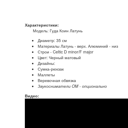
Характеристики:
Модель: Гуда Коин Латунь
Диаметр: 35 см
Материалы Латунь - верх. Алюминий - низ
Строи - Celtic D minor/F major
Цвет: Черный матовый
Дизайны:
Сумка-рюкзак
Маллеты
Веревочная обвязка
Звукосниматели OM - опционально
Видео:
Guda Coin Brass. Celtic minor D / Major F