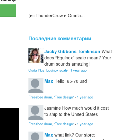
(из ThunderCrow и Omnia...
Последние комментарии
Jacky Gibbons Tomlinson
What
does “Equinox” scale mean? Your
drum sounds amazing!
Guda Plus, Equinox scale
·
1 year ago
Max
Hello, 65-70 usd
Freezbee drum, "Tree design"
·
1 year ago
Jasmine
How much would it cost
to ship to the United States
Freezbee drum, "Tree design"
·
1 year ago
Max
what link? Our store: