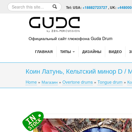
Skip to content
Skip to navigation
Search
Tel: USA:
+18882723727
, UK:
+448000
Search form
Официальный сайт глюкофона Guda Drum
ГЛАВНАЯ
ТИПЫ
ДИЗАЙНЫ
ВИДЕО
З
Коин Латунь, Кельтский минор D /
Home
»
Магазин
»
Overtone drums
»
Tongue drum
»
Ко
You are here