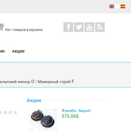
Нет товаров в корзине
ИН
АКЦИИ
Кельтский минор D / Мажорный строй F
Акции
Фризби. Акция!
575.00$