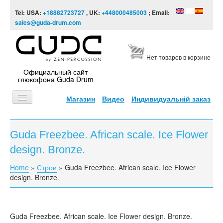
Skip to content
Skip to navigation
Tel: USA:
+18882723727
, UK:
+448000485003
; Email:
sales@guda-drum.com
Нет товаров в корзине
Официальный сайт
глюкофона Guda Drum
Магазин
Видео
Индивидуальній заказ
ГЛАВНАЯ
Guda Freezbee. African scale. Ice Flower
ТИПЫ
design. Bronze.
ДИЗАЙНЫ
Home
»
Строи
»
Guda Freezbee. African scale. Ice Flower
You are here
ВИДЕО
design. Bronze.
ЗВУКОРЯД
ИНФОРМАЦИЯ
Guda Freezbee. African scale. Ice Flower design. Bronze.