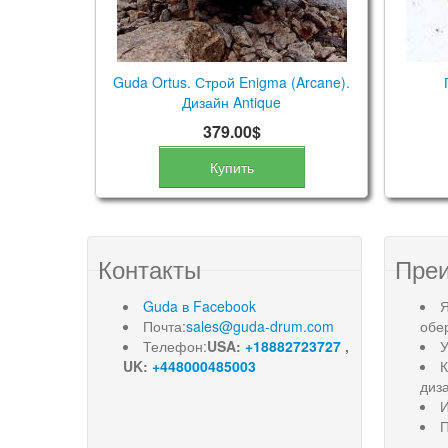
Guda Ortus. Строй Enigma (Arcane).
Дизайн Antique
379.00$
Купить
Контакты
Пре
Guda в Facebook
Я
Почта:
sales@guda-drum.com
обе
Телефон:
USA:
+18882723727
,
У
UK:
+448000485003
диз
И