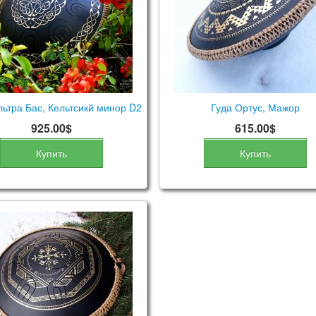
льтра Бас, Кельтсикй минор D2
Гуда Ортус, Мажор
925.00$
615.00$
Купить
Купить