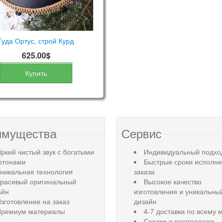
Гуда Ортус, строй Курд
625.00$
Купить
имущества
Сервис
ркий чистый звук с богатыми
Индивидуальный подхо
ртонами
Быстрые сроки исполн
никальная технология
заказа
Красивый оригинальный
Высокое качество
айн
изготовления и уникальны
зготовление на заказ
дизайн
Премиум материалы
4-7 доставки по всему 
Скидки и распродажи