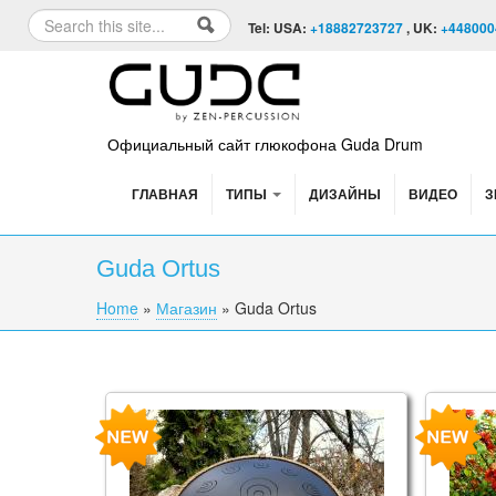
Skip to content
Skip to navigation
Search
Tel: USA:
+18882723727
, UK:
+448000
Search form
Официальный сайт глюкофона Guda Drum
ГЛАВНАЯ
ТИПЫ
ДИЗАЙНЫ
ВИДЕО
З
Guda Ortus
Home
»
Магазин
»
Guda Ortus
You are here