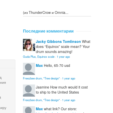
(из ThunderCrow и Omnia...
Последние комментарии
Jacky Gibbons Tomlinson
What
does “Equinox” scale mean? Your
drum sounds amazing!
Guda Plus, Equinox scale
·
1 year ago
Max
Hello, 65-70 usd
д
Freezbee drum, "Tree design"
·
1 year ago
ения
Jasmine
How much would it cost
to ship to the United States
й
Freezbee drum, "Tree design"
·
1 year ago
миру
Max
what link? Our store: