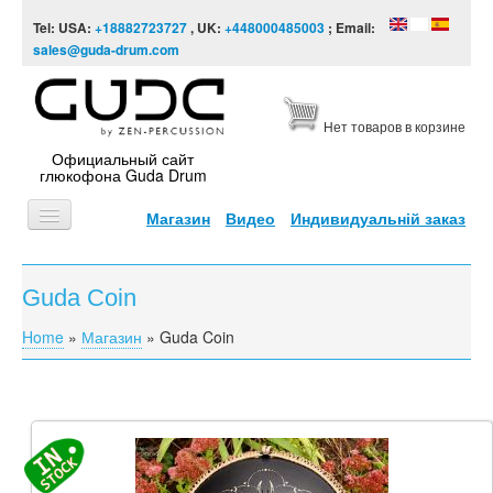
Skip to content
Skip to navigation
Tel: USA:
+18882723727
, UK:
+448000485003
; Email:
sales@guda-drum.com
Нет товаров в корзине
Официальный сайт
глюкофона Guda Drum
Магазин
Видео
Индивидуальній заказ
ГЛАВНАЯ
Guda Coin
ТИПЫ
Home
»
Магазин
»
Guda Coin
You are here
ДИЗАЙНЫ
ВИДЕО
ЗВУКОРЯД
ИНФОРМАЦИЯ