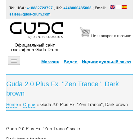
Skip to content
Skip to navigation
Tel: USA:
+18882723727
, UK:
+448000485003
; Email:
sales@guda-drum.com
Нет товаров в корзине
Официальный сайт
глюкофона Guda Drum
Магазин
Видео
Индивидуальній заказ
ГЛАВНАЯ
Guda 2.0 Plus Fx. "Zen Trance", Dark
ТИПЫ
brown
ДИЗАЙНЫ
Home
»
Строи
»
Guda 2.0 Plus Fx. "Zen Trance", Dark brown
You are here
ВИДЕО
ЗВУКОРЯД
Guda 2.0 Plus Fx. "Zen Trance" scale
ИНФОРМАЦИЯ