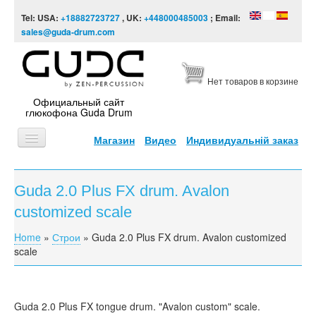
Skip to content
Skip to navigation
Tel: USA:
+18882723727
, UK:
+448000485003
; Email:
sales@guda-drum.com
Нет товаров в корзине
Официальный сайт
глюкофона Guda Drum
Магазин
Видео
Индивидуальній заказ
ГЛАВНАЯ
Guda 2.0 Plus FX drum. Avalon
ТИПЫ
customized scale
ДИЗАЙНЫ
Home
»
Строи
»
Guda 2.0 Plus FX drum. Avalon customized
You are here
ВИДЕО
scale
ЗВУКОРЯД
ИНФОРМАЦИЯ
Guda
2.0 Plus FX tongue drum. "Avalon custom" scale.