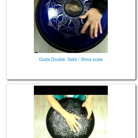
КОНТАКТЫ
ЗАКАЗАТЬ
МАГАЗИН
АКЦИИ
Guda Double. Sakti / Shiva scale
Guda Double. "Sakti" scale / "Shiva" scale. (in the
frequency of A=432Hz)