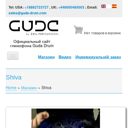
Skip to content
Skip to navigation
Tel: USA:
+18882723727
, UK:
+448000485003
; Email:
sales@guda-drum.com
Нет товаров в корзине
Официальный сайт
глюкофона Guda Drum
Магазин
Видео
Индивидуальній заказ
ГЛАВНАЯ
Shiva
ТИПЫ
Home
»
Магазин
»
Shiva
You are here
ДИЗАЙНЫ
ВИДЕО
ЗВУКОРЯД
Guda Double. Sakti / Shiva scale
ИНФОРМАЦИЯ