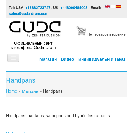
Skip to content
Skip to navigation
Tel: USA:
+18882723727
, UK:
+448000485003
; Email:
sales@guda-drum.com
Нет товаров в корзине
Официальный сайт
глюкофона Guda Drum
Магазин
Видео
Индивидуальній заказ
ГЛАВНАЯ
Handpans
ТИПЫ
Home
»
Магазин
»
Handpans
You are here
ДИЗАЙНЫ
ВИДЕО
Handpans, pantams, woodpans and hybrid instruments
ЗВУКОРЯД
ИНФОРМАЦИЯ