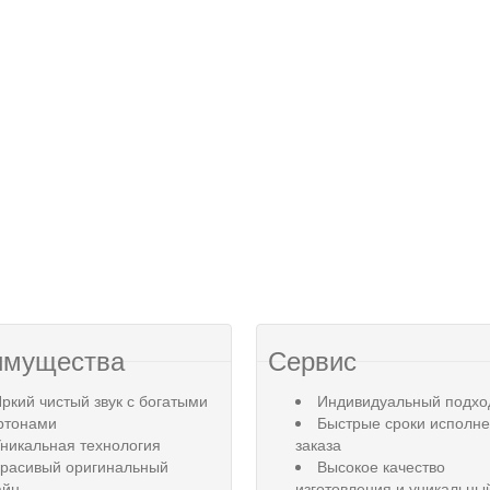
имущества
Сервис
ркий чистый звук с богатыми
Индивидуальный подхо
ртонами
Быстрые сроки исполн
никальная технология
заказа
Красивый оригинальный
Высокое качество
айн
изготовления и уникальны