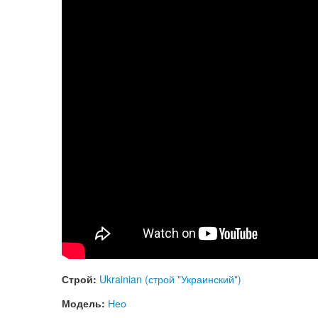
Строй:
Ukrainian (строй "Украинский")
Модель:
Нео