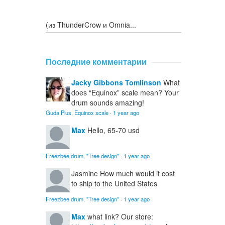
(из ThunderCrow и Omnia...
Последние комментарии
Jacky Gibbons Tomlinson
What
does “Equinox” scale mean? Your
drum sounds amazing!
Guda Plus, Equinox scale
·
1 year ago
Max
Hello, 65-70 usd
Freezbee drum, "Tree design"
·
1 year ago
Jasmine
How much would it cost
to ship to the United States
Freezbee drum, "Tree design"
·
1 year ago
Max
what link? Our store: