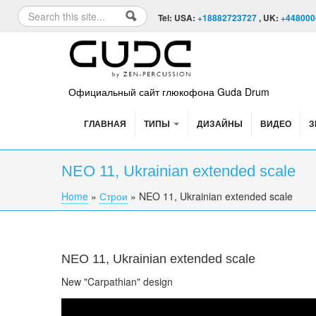
Skip to content
Skip to navigation
Search
Tel: USA:
+18882723727
, UK:
+448000
Search form
Официальный сайт глюкофона Guda Drum
ГЛАВНАЯ
ТИПЫ
ДИЗАЙНЫ
ВИДЕО
З
NEO 11, Ukrainian extended scale
Home
»
Строи
»
NEO 11, Ukrainian extended scale
You are here
NEO 11, Ukrainian extended scale
New "Carpathian" design
NEO 11 fx. "Ukrainian" extended scale. "Carp