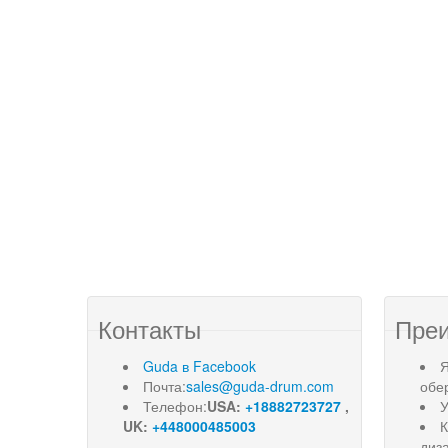
Контакты
Пре
Guda в Facebook
Я
Почта:
sales@guda-drum.com
обе
Телефон:
USA:
+18882723727
,
У
UK:
+448000485003
диз