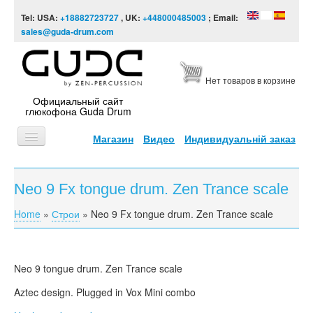
Skip to content
Skip to navigation
Tel: USA:
+18882723727
, UK:
+448000485003
; Email:
sales@guda-drum.com
Нет товаров в корзине
Официальный сайт
глюкофона Guda Drum
Магазин
Видео
Индивидуальній заказ
ГЛАВНАЯ
Neo 9 Fx tongue drum. Zen Trance scale
ТИПЫ
Home
»
Строи
»
Neo 9 Fx tongue drum. Zen Trance scale
You are here
ДИЗАЙНЫ
ВИДЕО
Neo 9 tongue drum. Zen Trance scale
ЗВУКОРЯД
Aztec design. Plugged in
Vox
Mini combo
ИНФОРМАЦИЯ