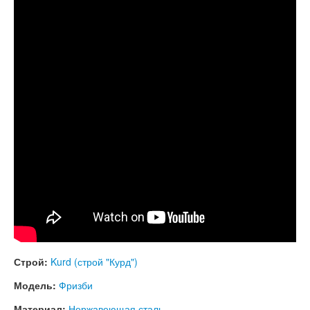
КОНТАКТЫ
ЗАКАЗАТЬ
МАГАЗИН
АКЦИИ
Строй:
Kurd (строй "Курд")
Модель:
Фризби
Материал:
Нержавеющая сталь