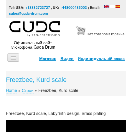
Skip to content
Skip to navigation
Tel: USA:
+18882723727
, UK:
+448000485003
; Email:
sales@guda-drum.com
Нет товаров в корзине
Официальный сайт
глюкофона Guda Drum
Магазин
Видео
Индивидуальній заказ
ГЛАВНАЯ
Freezbee, Kurd scale
ТИПЫ
Home
»
Строи
»
Freezbee, Kurd scale
You are here
ДИЗАЙНЫ
ВИДЕО
Freezbee
, Kurd scale, Labyrinth design. Brass plating
ЗВУКОРЯД
Guda Freezbee. Brass plating. "Labirint" design.
ИНФОРМАЦИЯ