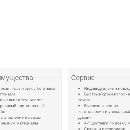
имущества
Сервис
ркий чистый звук с богатыми
Индивидуальный подхо
ртонами
Быстрые сроки исполн
никальная технология
заказа
Красивый оригинальный
Высокое качество
айн
изготовления и уникальны
зготовление на заказ
дизайн
Премиум материалы
4-7 доставки по всему 
Скидки и распродажи