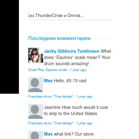
(из ThunderCrow и Omnia...
Последние комментарии
Jacky Gibbons Tomlinson
What
does “Equinox” scale mean? Your
drum sounds amazing!
Guda Plus, Equinox scale
·
1 year ago
Max
Hello, 65-70 usd
Freezbee drum, "Tree design"
·
1 year ago
Jasmine
How much would it cost
to ship to the United States
Freezbee drum, "Tree design"
·
1 year ago
Max
what link? Our store: