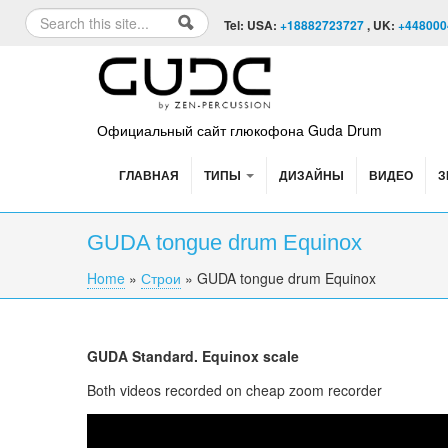
Skip to content
Skip to navigation
Search
Tel: USA:
+18882723727
, UK:
+448000
Search form
Официальный сайт глюкофона Guda Drum
ГЛАВНАЯ
ТИПЫ
ДИЗАЙНЫ
ВИДЕО
З
GUDA tongue drum Equinox
Home
»
Строи
»
GUDA tongue drum Equinox
You are here
GUDA
Standard. Equinox scale
Both videos recorded on cheap zoom recorder
Гуда FX (Guda Fx). "Equinox" scale.