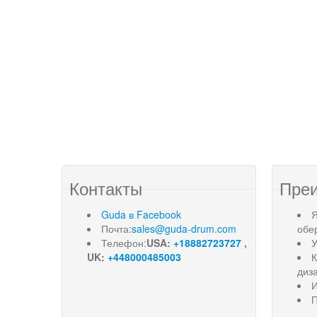
Контакты
Пре
Guda в Facebook
Я
Почта:
sales@guda-drum.com
обе
Телефон:
USA:
+18882723727
,
У
UK:
+448000485003
диз
И