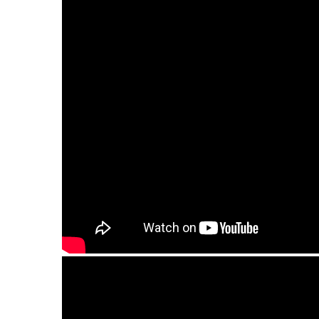
Гуда (Guda). "Equinox" scale.