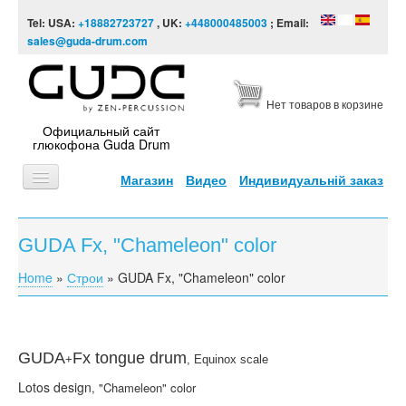
Skip to content
Skip to navigation
Tel: USA:
+18882723727
, UK:
+448000485003
; Email:
sales@guda-drum.com
Нет товаров в корзине
Официальный сайт
глюкофона Guda Drum
Магазин
Видео
Индивидуальній заказ
ГЛАВНАЯ
GUDA Fx, "Chameleon" color
ТИПЫ
Home
»
Строи
»
GUDA Fx, "Chameleon" color
You are here
ДИЗАЙНЫ
ВИДЕО
ЗВУКОРЯД
GUDA
Fx
tongue drum
+
,
Equinox scale
Lotos
design
,
"Chameleon" color
ИНФОРМАЦИЯ