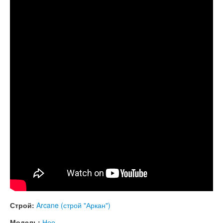
Neo 9. "Arcane" scale.
КОНТАКТЫ
ЗАКАЗАТЬ
МАГАЗИН
АКЦИИ
Строй:
Arcane (строй "Аркан")
Модель:
Нео