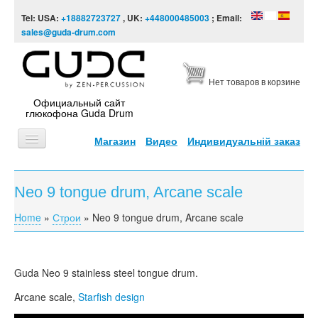
Skip to content
Skip to navigation
Tel: USA:
+18882723727
, UK:
+448000485003
; Email:
sales@guda-drum.com
Нет товаров в корзине
Официальный сайт
глюкофона Guda Drum
Магазин
Видео
Индивидуальній заказ
ГЛАВНАЯ
Neo 9 tongue drum, Arcane scale
ТИПЫ
Home
»
Строи
»
Neo 9 tongue drum, Arcane scale
You are here
ДИЗАЙНЫ
ВИДЕО
Guda
Neo 9 stainless steel tongue drum.
ЗВУКОРЯД
Arcane scale,
Starfish design
ИНФОРМАЦИЯ