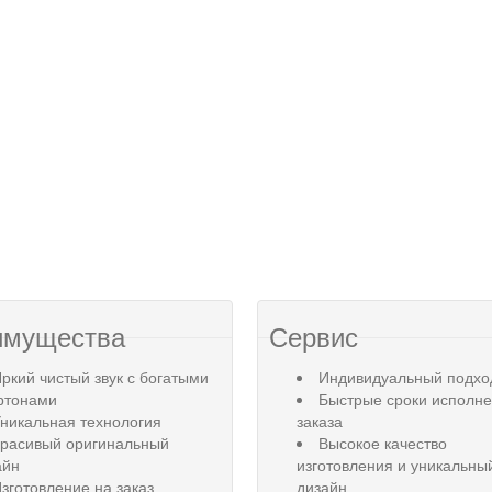
имущества
Сервис
ркий чистый звук с богатыми
Индивидуальный подхо
ртонами
Быстрые сроки исполн
никальная технология
заказа
Красивый оригинальный
Высокое качество
айн
изготовления и уникальны
зготовление на заказ
дизайн