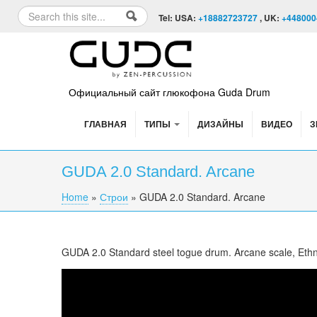
Skip to content
Skip to navigation
Search
Tel: USA:
+18882723727
, UK:
+448000
Search form
Официальный сайт глюкофона Guda Drum
ГЛАВНАЯ
ТИПЫ
ДИЗАЙНЫ
ВИДЕО
З
GUDA 2.0 Standard. Arcane
Home
»
Строи
»
GUDA 2.0 Standard. Arcane
You are here
GUDA
2.0 Standard steel
togue
drum. Arcane scale, Ethn
Guda 2.0. "Arcane" scale.