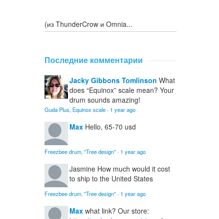
(из ThunderCrow и Omnia...
Последние комментарии
Jacky Gibbons Tomlinson
What
does “Equinox” scale mean? Your
drum sounds amazing!
Guda Plus, Equinox scale
·
1 year ago
Max
Hello, 65-70 usd
Freezbee drum, "Tree design"
·
1 year ago
Jasmine
How much would it cost
to ship to the United States
Freezbee drum, "Tree design"
·
1 year ago
Max
what link? Our store: