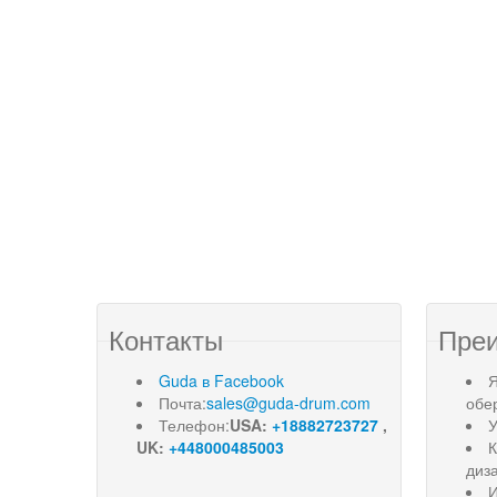
Контакты
Пре
Guda в Facebook
Я
Почта:
sales@guda-drum.com
обе
Телефон:
USA:
+18882723727
,
У
UK:
+448000485003
диз
И