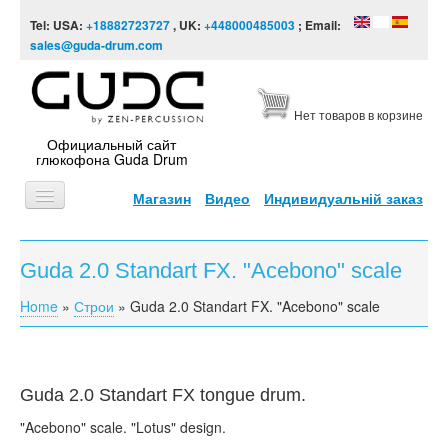
Skip to content
Skip to navigation
Tel: USA:
+18882723727
, UK:
+448000485003
; Email:
sales@guda-drum.com
Нет товаров в корзине
Официальный сайт
глюкофона Guda Drum
Магазин
Видео
Индивидуальній заказ
ГЛАВНАЯ
Guda 2.0 Standart FX. "Acebono" scale
ТИПЫ
Home
»
Строи
»
Guda 2.0 Standart FX. "Acebono" scale
You are here
ДИЗАЙНЫ
ВИДЕО
ЗВУКОРЯД
Guda 2.0 Standart FX tongue drum.
"Acebono" scale. "Lotus" design.
ИНФОРМАЦИЯ