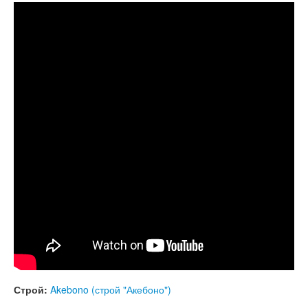
КОНТАКТЫ
Guda 2.0 Standart FX. "Acebono" scale. "Lotus"
design.
ЗАКАЗАТЬ
МАГАЗИН
АКЦИИ
Строй:
Akebono (строй "Акебоно")