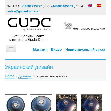
Skip to content
Skip to navigation
Tel: USA:
+18882723727
, UK:
+448000485003
; Email:
sales@guda-drum.com
Нет товаров в корзине
Официальный сайт
глюкофона Guda Drum
Магазин
Видео
Индивидуальній заказ
ГЛАВНАЯ
Украинский дизайн
ТИПЫ
Home
»
Дизайны
»
Украинский дизайн
You are here
ДИЗАЙНЫ
ВИДЕО
ЗВУКОРЯД
ИНФОРМАЦИЯ