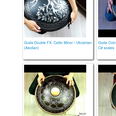
Guda Double FX. Celtic Minor / Ukrainian
Guda Coin 
(Aeolian)
C# scales
Guda Double. "Enigma" scale / "Ukrainian" s
Guda NEO