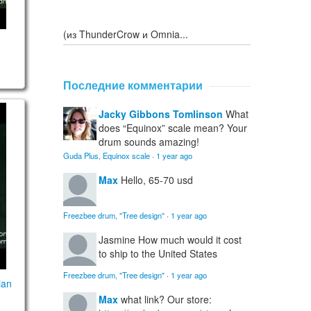
(из ThunderCrow и Omnia...
Последние комментарии
Jacky Gibbons Tomlinson
What
bottom.
/ "Ukrainian custom" scale
does “Equinox” scale mean? Your
drum sounds amazing!
Guda Plus, Equinox scale
·
1 year ago
Max
Hello, 65-70 usd
Freezbee drum, "Tree design"
·
1 year ago
Jasmine
How much would it cost
to ship to the United States
Freezbee drum, "Tree design"
·
1 year ago
ian
Max
what link? Our store: