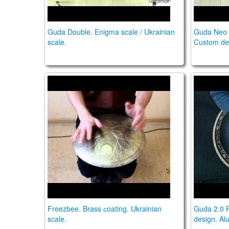
Guda Double. Enigma scale / Ukrainian
Guda Neo 1
scale.
Custom de
Freezbee. Brass сoating. "Ukrainian" scale.
Guda 2.0
Freezbee. Brass сoating. Ukrainian
Guda 2.0 P
scale.
design. Al