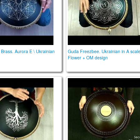
Brass. Aurora E \ Ukrainian
Guda Freezbee. Ukrainian in A scale
Flower + OM design
cale.
 11 FX. "Ukrainian" scale. Custom design.
Double. Custom scale / "Ukra