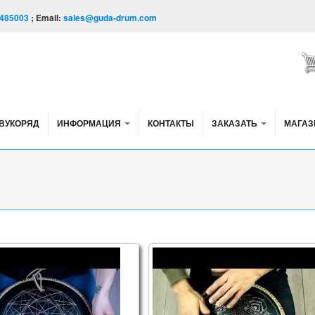
485003
; Email:
sales@guda-drum.com
ВУКОРЯД
ИНФОРМАЦИЯ
КОНТАКТЫ
ЗАКАЗАТЬ
МАГАЗ
eolian)
n Brass. Aurora E \ Ukrainian C# scales
Guda Freezbee. Ukrainian in