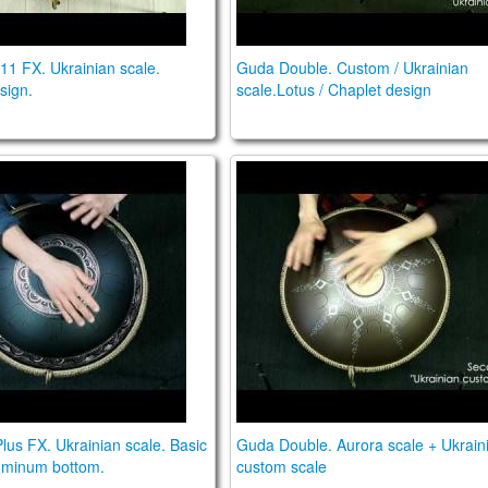
1 FX. Ukrainian scale.
Guda Double. Custom / Ukrainian
sign.
scale.Lotus / Chaplet design
 Plus FX. "Ukrainian" scale. "Basic" design. Aluminium 
Guda Double. "Aurora" scale 
lus FX. Ukrainian scale. Basic
Guda Double. Aurora scale + Ukrain
uminum bottom.
custom scale