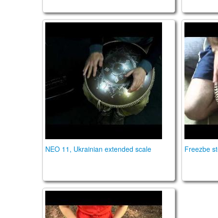
NEO 11 fx. "Ukrainian" extended scale. "Car
Guda Fr
NEO 11, Ukrainian extended scale
Freezbe st
Guda Freezbee.