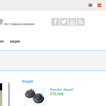
Нет товаров в корзине
ИН
АКЦИИ
Акции
 A scale. Ice Flower + OM design
Фризби. Акция!
575.00$