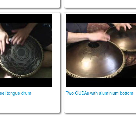
pathian" design.
eezbee.
Two GUDAs. Stainless steel
eel tongue drum
Two GUDAs with aluminium bottom