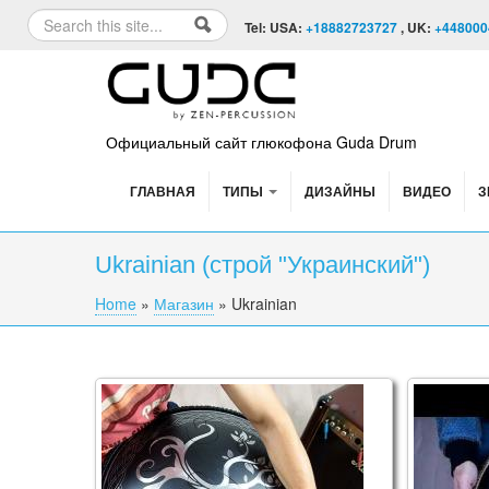
Skip to content
Skip to navigation
Search
Tel: USA:
+18882723727
, UK:
+448000
Search form
Официальный сайт глюкофона Guda Drum
ГЛАВНАЯ
ТИПЫ
ДИЗАЙНЫ
ВИДЕО
З
Ukrainian (строй "Украинский")
Home
»
Магазин
»
Ukrainian
You are here
Guda Double FX. Celtic Minor / Ukrainian (A
Guda Coi