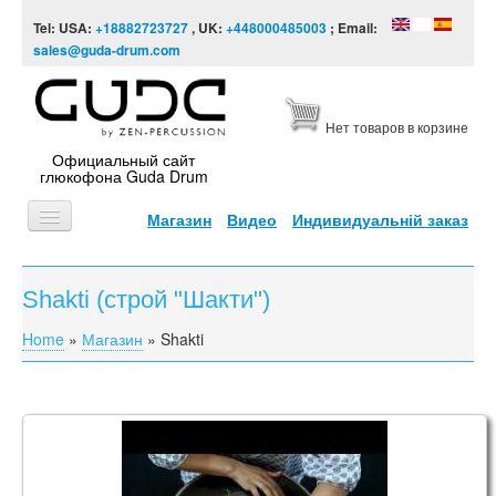
Skip to content
Skip to navigation
Tel: USA:
+18882723727
, UK:
+448000485003
; Email:
sales@guda-drum.com
Нет товаров в корзине
Официальный сайт
глюкофона Guda Drum
Магазин
Видео
Индивидуальній заказ
ГЛАВНАЯ
Shakti (строй "Шакти")
ТИПЫ
Home
»
Магазин
»
Shakti
You are here
ДИЗАЙНЫ
ВИДЕО
ЗВУКОРЯД
Guda 2.0. "Shakti" scale. "Dreamcatcher" design.
ИНФОРМАЦИЯ