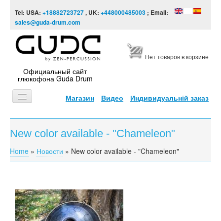
Skip to content
Skip to navigation
Tel: USA:
+18882723727
, UK:
+448000485003
; Email:
sales@guda-drum.com
Нет товаров в корзине
Официальный сайт
глюкофона Guda Drum
Магазин
Видео
Индивидуальній заказ
ГЛАВНАЯ
New color available - "Chameleon"
ТИПЫ
Home
»
Новости
»
New color available - "Chameleon"
You are here
ДИЗАЙНЫ
ВИДЕО
ЗВУКОРЯД
ИНФОРМАЦИЯ