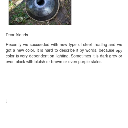
КОНТАКТЫ
ЗАКАЗАТЬ
МАГАЗИН
Dear friends
АКЦИИ
Recently we succeeded with new type of steel treating and we
got a new color. It is hard to describe it by words, because еру
color is very dependent on lighting. Sometimes it is dark grey or
even black with bluish or brown or even purple stains
[