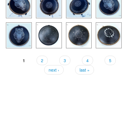
1
2
3
4
5
Pages
next ›
last »