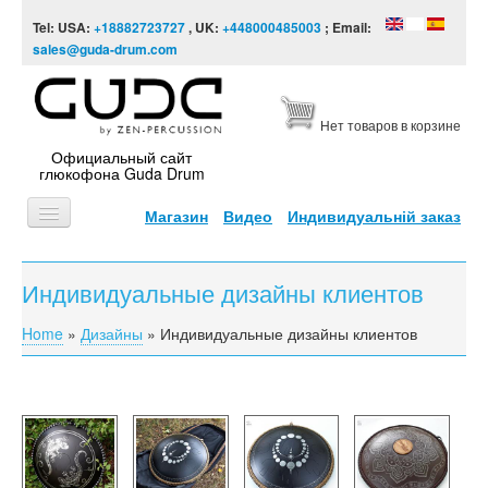
Skip to content
Skip to navigation
Tel: USA:
+18882723727
, UK:
+448000485003
; Email:
sales@guda-drum.com
Нет товаров в корзине
Официальный сайт
глюкофона Guda Drum
Магазин
Видео
Индивидуальній заказ
ГЛАВНАЯ
Индивидуальные дизайны клиентов
ТИПЫ
Home
»
Дизайны
»
Индивидуальные дизайны клиентов
You are here
ДИЗАЙНЫ
ВИДЕО
ЗВУКОРЯД
ИНФОРМАЦИЯ