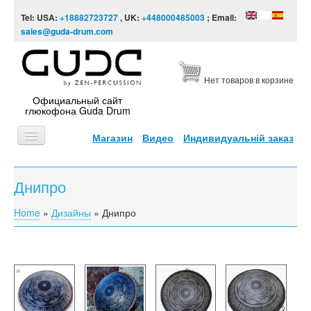
Skip to content
Skip to navigation
Tel: USA:
+18882723727
, UK:
+448000485003
; Email:
sales@guda-drum.com
Нет товаров в корзине
Официальный сайт
глюкофона Guda Drum
Магазин
Видео
Индивидуальній заказ
ГЛАВНАЯ
Днипро
ТИПЫ
Home
»
Дизайны
»
Днипро
You are here
ДИЗАЙНЫ
ВИДЕО
ЗВУКОРЯД
ИНФОРМАЦИЯ